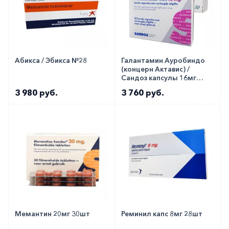
Абикса / Эбикса №28
Галантамин Ауробиндо
(концерн Актавис) /
Сандоз капсулы 16мг
30шт
3 980 руб.
3 760 руб.
Мемантин 20мг 30шт
Реминил капс 8мг 28шт