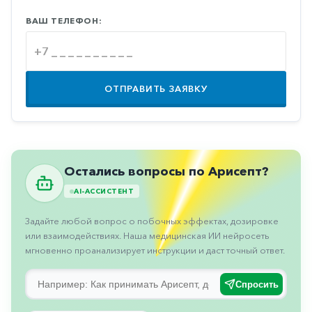
Противовоспалительные
ВАШ ТЕЛЕФОН:
Противогрибковые
Противоопухолевые
Противоподагрические
ОТПРАВИТЬ ЗАЯВКУ
Противорвотные
Противоэпилептические
Прочее
Остались вопросы по Арисепт?
Пульмонология
AI-АССИСТЕНТ
Сердечные
Задайте любой вопрос о побочных эффектах, дозировке
Сосудистые
или взаимодействиях. Наша медицинская ИИ нейросеть
мгновенно проанализирует инструкции и даст точный ответ.
Тромбозы
Урология
Спросить
Ухо-