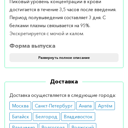
Пиковый уровень концентрации в крови
достигается в течение 3,5 часов после введения.
Период полувыведения составляет 3 дня. С
белками плазмы связывается на 95%.
Экскретируется с мочой и калом.
Форма выпуска
Выпускается в таблетках по 10 мг №28.
Развернуть полное описание
Применение и дозирование
Доставка
Принимается перорально. Рекомендуемая
дозировка – 1 таблетка 1 раз в сутки перед сном.
Доставка осуществляется в следующие города:
Показания
Москва
Санкт-Петербург
Анапа
Артём
болезнь Альцгеймера;
Батайск
Белгород
Владивосток
деменция.
Владимир
Волгоград
Волжский