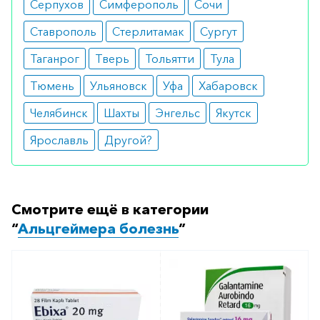
Серпухов
Симферополь
Сочи
можете оформить бронирование на сайте или
Ставрополь
Стерлитамак
Сургут
заказать по телефону
8 800 301 52 86
(бесплатно
с любого телефона по РФ)
Таганрог
Тверь
Тольятти
Тула
Тюмень
Ульяновск
Уфа
Хабаровск
Челябинск
Шахты
Энгельс
Якутск
Ярославль
Другой?
Смотрите ещё в категории
“
Альцгеймера болезнь
”