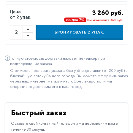
Иммуностимуляторы
Цена
3 260 руб.
от 2 упак.
Климактерические
скидка 7%
Вы экономите 460 руб.
Метаболизм
БРОНИРОВАТЬ
2
УПАК.
Минеральный
обмен
Наружные
Точную стоимость доставки назовет менеджер при
средства
подтверждении заказа.
Стоимость препарата указана без учёта доставки (от 200 руб) в
Неврологические
ближайшую аптеку Вашего города. Вы можете оформить заказ
через наш интернет магазин на любое лекарство, и мы
Остеопороз
оперативно доставим его в ваш город.
Офтальмология
Паркинсон
Быстрый заказ
Противоаллергические
Оставьте свой контактный телефон и мы перезвоним вам в
Противовирусные
течение 30 секунд.