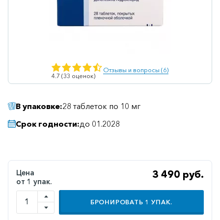
Ветеринарные
Витаминные
Гематологические
Гепатит
Отзывы и вопросы (6)
4.7 (33 оценок)
Гепатопротекторы
Гинекология
В упаковке:
28 таблеток по 10 мг
Гомеопатические
Срок годности:
до 01.2028
Гормональные
Дерматологические
Диабетические
Цена
3 490 руб.
от 1 упак.
Желудочно-
кишечные
БРОНИРОВАТЬ
1
УПАК.
Иммунодепрессанты