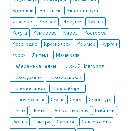
Противопоказания
Воронеж
Воткинск
Екатеринбург
повышенная чувствительность к
препарату;
Иваново
Ижевск
Иркутск
Казань
язвенная болезнь желудка и 12-перстной
Калуга
Кемерово
Киров
Кострома
кишки;
беременность, кормление грудью;
Краснодар
Красноярск
Крымск
Курган
аритмия.
Курск
Липецк
Махачкала
Побочные реакции
Набережные челны
Нижний Новгород
тошнота;
рвота;
Новокузнецк
Новомосковск
снижение частоты сердечных
сокращений;
Новороссийск
Новосибирск
снижение аппетита;
пептические язвы желудка.
Новочеркасск
Омск
Орел
Оренбург
Как оформить заказ?
Пенза
Пермь
Ростов-на-Дону
Рыбинск
Вы можете заказать препарат с доставкой в
Рязань
Самара
Саратов
Севастополь
аптеку-партнёра в вашем городе. Для этого Вы